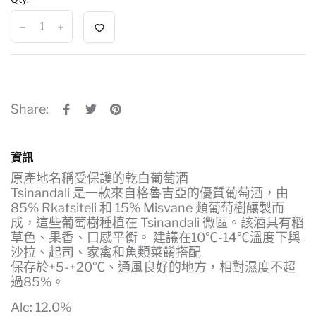
Share:
資訊
原產地名稱受保護的乾白葡萄酒
Tsinandali 是一款來自格魯吉亞的優質葡萄酒，由
85% Rkatsiteli 和 15% Misvane 類葡萄樹釀製而
成，這些葡萄樹種植在 Tsinandali 微區。該酒具有稻
草色、果香、口感平衡。 建議在10℃-14℃溫度下與
沙拉、起司、家禽和魚類菜餚搭配
保存於+5-+20℃、通風良好的地方，相對濕度不超
過85%。
Alc: 12.0%