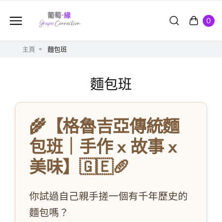
0
主頁
麵包班
麵包班
🌾【格魯吉亞傳統麵
包班｜手作 x 故事 x
美味】🇬🇪🥖
你試過自己親手搓一個有千年歷史的
麵包嗎？