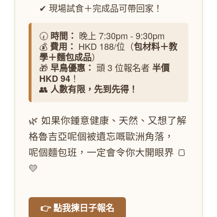
✔ 現場試食＋完成品可帶回家！
🕢
晚上 7:30pm - 9:30pm
時間：
💰
HKD 188/位（
費用：
包材料＋教
）
學＋麵包成品
🎁
頭 3 位報名者
早鳥優惠：
半價
！
HKD 94
👥
人數有限，先到先得！
🌿 如果你鍾意健康、天然、又想了解
格魯吉亞呢個被遺忘嘅歐洲角落，
呢個麵包班，一定會令你大開眼界 🍞
💛
👉 點我揀日子報名