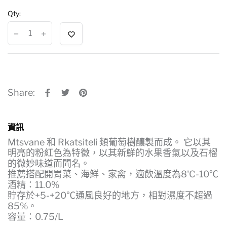
Qty:
Share:
資訊
Mtsvane 和 Rkatsiteli 類葡萄樹釀製而成。 它以其
明亮的粉紅色為特徵，以其新鮮的水果香氣以及石榴
的微妙味道而聞名。
推薦搭配開胃菜、海鮮、家禽，適飲溫度為8'C-10℃
酒精：11.0%
貯存於+5-+20℃通風良好的地方，相對濕度不超過
85%。
容量：0.75/L