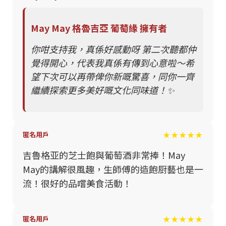
May May 格魯吉亞 葡萄緣 擁有者
你咁支持我，真係好感動呀 第二次聽都仲
覺得開心，代表我真係有傳到心意啦～希
望下次可以再帶俾你新嘅驚喜，同你一齊
繼續探索更多美好嘅文化同味道！✨
★★★★★
匿名用戶
吉魯格亚的芝士飽與葡萄酒非常捧！May
May的講解很風趣，生師傅的造飽厨藝也是一
流！很好的品嚐美食活動！
★★★★★
匿名用戶