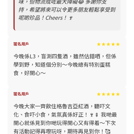
味，但物流成咗最大障礙😂 多謝你支
持，希望將來可以令更多朋友輕鬆享受到
呢啲珍品！Cheers！🍷
★★★★★
匿名用戶
今晚係L3，盲測四隻酒，雖然估錯哂，但係
學到野，知道個分別～今晚總有特別蛋糕
食，好開心～
★★★★★
匿名用戶
今晚大家一齊飲住格魯吉亞紅酒，聽吓文
化、食吓小食，氣氛真係好正！🍷🍢 我哋最
開心就係見到你哋玩得開心又有得着～下次
有活動記得再嚟玩呀，期待再見到你！🥰