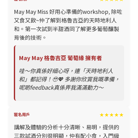
May May Miss 好用心準備的workshop, 除咗
又食又飲~仲了解到格魯吉亞的天時地利人
和。第一次試到半甜酒同了解更多葡萄釀製
背後的技術。
May May 格魯吉亞 葡萄緣 擁有者
哇～你真係好細心呀，連「天時地利人
和」都記得！🥹💖 多謝你欣賞我嘅準備，
呢啲feedback真係畀我滿滿動力～
★★★★★
匿名用戶
講解及體驗的分析十分清晰、易明，提供的
三款試酒分別很明顯，仲有配小食，入門級