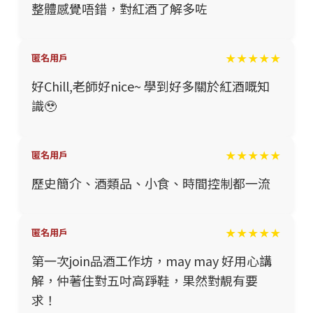
整體感覺唔錯，對紅酒了解多咗
★★★★★
匿名用戶
好Chill,老師好nice~ 學到好多關於紅酒嘅知
識🥹
★★★★★
匿名用戶
歷史簡介、酒類品、小食、時間控制都一流
★★★★★
匿名用戶
第一次join品酒工作坊，may may 好用心講
解，仲著住對五吋高踭鞋，果然對靚有要
求！