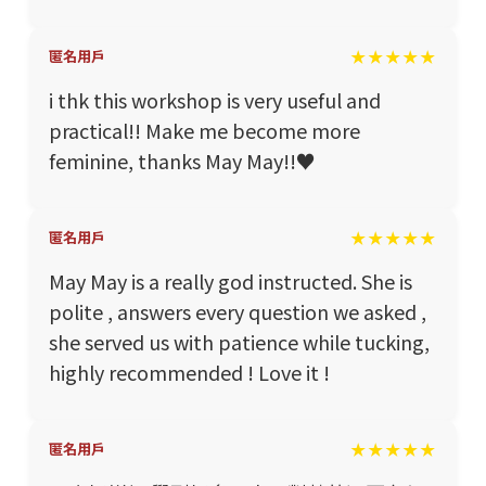
★★★★★
匿名用戶
i thk this workshop is very useful and
practical!! Make me become more
feminine, thanks May May!!♥️
★★★★★
匿名用戶
May May is a really god instructed. She is
polite , answers every question we asked ,
she served us with patience while tucking,
highly recommended ! Love it !
★★★★★
匿名用戶