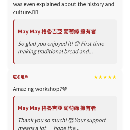
was even explained about the history and
culture.👍🏻
May May 格魯吉亞 葡萄緣 擁有者
So glad you enjoyed it! 😊 First time
making traditional bread and...
★★★★★
匿名用戶
Amazing workshop?🩶
May May 格魯吉亞 葡萄緣 擁有者
Thank you so much! 🥰 Your support
means a lot — hope the...