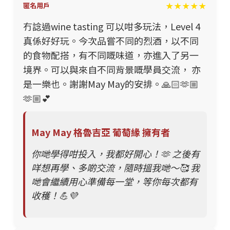
★★★★★
匿名用戶
冇諗過wine tasting 可以咁多玩法，Level 4
真係好好玩。今次品嘗不同的烈酒，以不同
的食物配搭，有不同嘅味道，亦進入了另一
境界。可以與來自不同背景嘅學員交流， 亦
是一樂也。謝謝May May的安排。🙏🏻🫶🏼
🫶🏼💕
May May 格魯吉亞 葡萄緣 擁有者
你哋學得咁投入，我都好開心！🫶 之後有
咩想再學、多啲交流，隨時搵我哋～🥰 我
哋會繼續用心準備每一堂，等你每次都有
收穫！💪💜