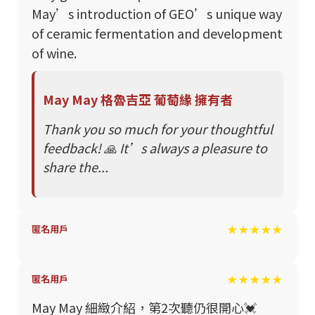
May’s introduction of GEO’s unique way
of ceramic fermentation and development
of wine.
May May 格魯吉亞 葡萄緣 擁有者
Thank you so much for your thoughtful
feedback! 🙏 It’s always a pleasure to
share the...
★★★★★
匿名用戶
★★★★★
匿名用戶
May May 細緻介紹，第2次聽仍很開心💓