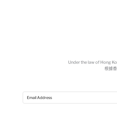
Under the law of Hong Kon
根據香