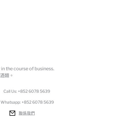
in the course of business.
酒類。
Call Us:
+852 6078 5639
Whatsapp: +852 6078 5639
聯係我們